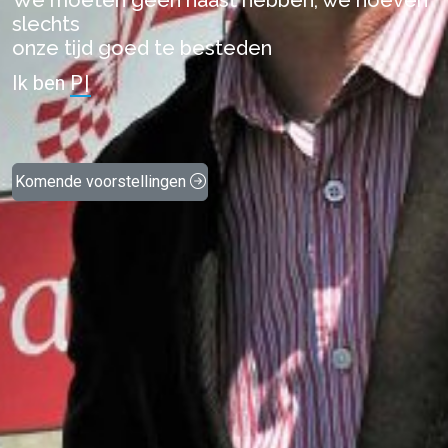
We moeten geen haast hebben, we hoeven
slechts
onze tijd goed te besteden
Ik ben
St
|
Komende voorstellingen