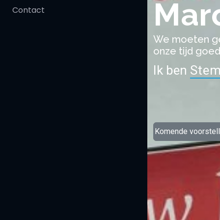
Mar
Contact
We moeten ge
onze tijd goe
Ik ben
Stem
Komende voorstel