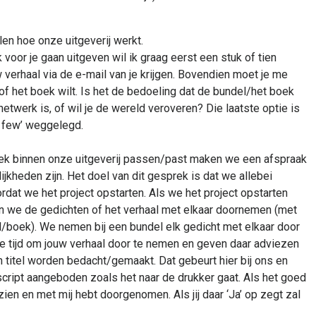
ellen hoe onze uitgeverij werkt.
voor je gaan uitgeven wil ik graag eerst een stuk of tien
 verhaal via de e-mail van je krijgen. Bovendien moet je me
 of het boek wilt. Is het de bedoeling dat de bundel/het boek
netwerk is, of wil je de wereld veroveren? Die laatste optie is
y few’ weggelegd.
ek binnen onze uitgeverij passen/past maken we een afspraak
kheden zijn. Het doel van dit gesprek is dat we allebei
dat we het project opstarten. Als we het project opstarten
gaan we de gedichten of het verhaal met elkaar doornemen (met
el/boek). We nemen bij een bundel elk gedicht met elkaar door
 de tijd om jouw verhaal door te nemen en geven daar adviezen
titel worden bedacht/gemaakt. Dat gebeurt hier bij ons en
uscript aangeboden zoals het naar de drukker gaat. Als het goed
en en met mij hebt doorgenomen. Als jij daar ‘Ja’ op zegt zal