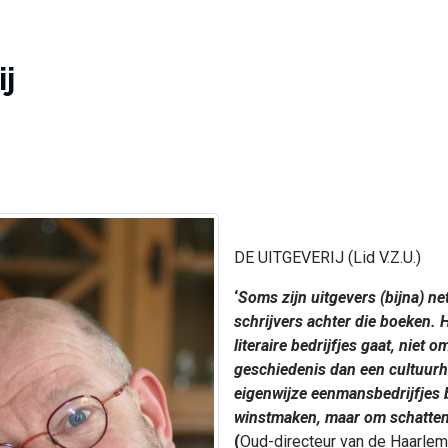
j
DE UITGEVERIJ (Lid V.Z.U.)
‘
Soms zijn uitgevers (bijna) ne
schrijvers achter die boeken. H
literaire bedrijfjes gaat, nie
geschiedenis dan een cultuurh
eigenwijze eenmansbedrijfjes b
winstmaken, maar om schatten
(
Oud-directeur van de Haarlems