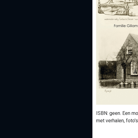
ISBN: geen. Een mo
met verhalen, foto'