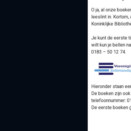
O ja, al onze boeke
leeslint in. Korto
Koninklijke Bibliot
Je kunt de eerste t
wilt kun je bellen n
0183 – 50 12 74.
Hieronder staan ee
De boeken zijn ook 
telefoonnummer: 01
De eerste boeken gel