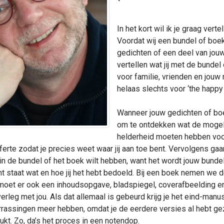
In het kort wil ik je graag vert
Voordat wij een bundel of boek 
gedichten of een deel van jouw
vertellen wat jij met de bundel
voor familie, vrienden en jouw 
helaas slechts voor ‘the happ
Wanneer jouw gedichten of bo
om te ontdekken wat de mogelij
helderheid moeten hebben voor
offerte zodat je precies weet waar jij aan toe bent. Vervolgens 
t in de bundel of het boek wilt hebben, want het wordt jouw bund
ht staat wat en hoe jij het hebt bedoeld. Bij een boek nemen we
moet er ook een inhoudsopgave, bladspiegel, coverafbeelding en 
verleg met jou. Als dat allemaal is gebeurd krijg je het eind-man
rassingen meer hebben, omdat je de eerdere versies al hebt gezi
kt. Zo, da’s het proces in een notendop.