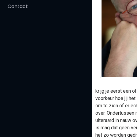
Contact
krijg je eerst een 
voorkeur hoe jij he
om te zien of er ec
over. Ondertussen 
uiteraard in nauw o
is mag dat geen ver
het zo worden gedru