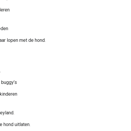
deren
eden
aar lopen met de hond.
.
 buggy’s
kinderen
eyland.
 hond uitlaten.