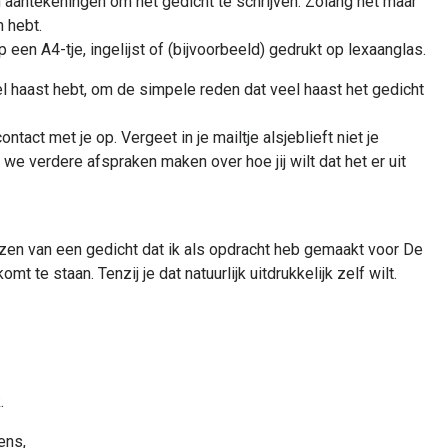
 aantekeningen om het gedicht te schrijven. Zolang het maar
n hebt.
 een A4-tje, ingelijst of (bijvoorbeeld) gedrukt op lexaanglas.
eel haast hebt, om de simpele reden dat veel haast het gedicht
ct met je op. Vergeet in je mailtje alsjeblieft niet je
 we verdere afspraken maken over hoe jij wilt dat het er uit
ezen van een gedicht dat ik als opdracht heb gemaakt voor De
 te staan. Tenzij je dat natuurlijk uitdrukkelijk zelf wilt.
.
ens,