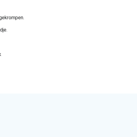
 gekrompen.
dje.
k