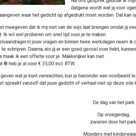
Na ons gesprek gebruik ik mijn
datgene wordt wat jij voor oge
je aangeven waar het gedicht op afgedrukt moet worden. Dat kan op
vast meegeven dat ik mij niet van de wijs laat brengen omdat jij v
. Ik wil wel proberen om snel tijd voor je te maken.
lvaandrager.nl jouw vragen en binnen twee werkdagen neem ik conta
e schrijven. Daarna, als jij er een goed gevoel over hebt, kunnen
 maak ik een offerte voor je. Makkelijker kan niet.
 ® heb je al voor € 35,00 incl. BTW.
 geven wat je kunt verwachten, kun je hieronder een voorbeeld l
t spreekt vanzelf dat jouw gedicht of verhaal niet op deze site komt
De dag van het park
Op vroegerdag,
zwieren door het park
Moeders met kinderwag