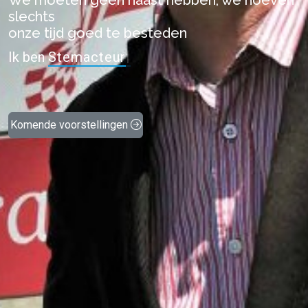
We moeten geen haast hebben, we hoeven
slechts
onze tijd goed te besteden
Ik ben
Stemacteur
|
Komende voorstellingen